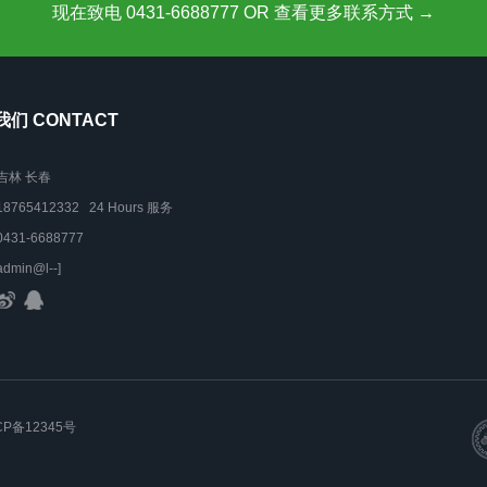
现在致电 0431-6688777 OR 查看更多联系方式 →
们 CONTACT
吉林 长春
18765412332 24 Hours 服务
0431-6688777
admin@l--]
CP备12345号