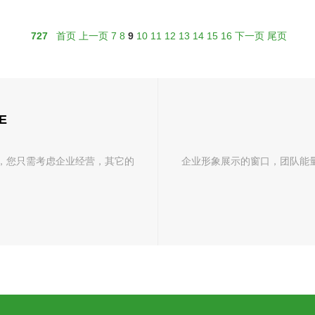
727
首页
上一页
7
8
9
10
11
12
13
14
15
16
下一页
尾页
E
，您只需考虑企业经营，其它的
企业形象展示的窗口，团队能