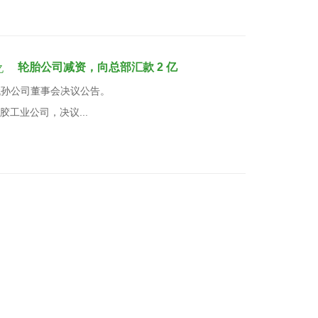
轮胎公司减资，向总部汇款 2 亿
代孙公司董事会决议公告。
胶工业公司，决议...