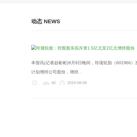
动态 NEWS
本报讯(记者赵彬彬)8月8日晚间，玲珑轮胎（60196
计划增持公司股份，增持...
40
2024-08-09