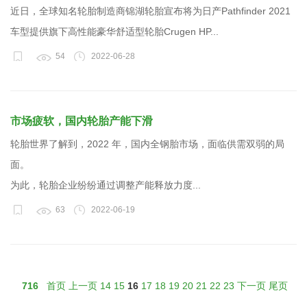
近日，全球知名轮胎制造商锦湖轮胎宣布将为日产Pathfinder 2021
车型提供旗下高性能豪华舒适型轮胎Crugen HP...
54
2022-06-28
市场疲软，国内轮胎产能下滑
轮胎世界了解到，2022 年，国内全钢胎市场，面临供需双弱的局
面。
为此，轮胎企业纷纷通过调整产能释放力度...
63
2022-06-19
716
首页
上一页
14
15
16
17
18
19
20
21
22
23
下一页
尾页