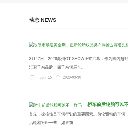
动态 NEWS
3月27日，2026苏州GT SHOW正式启幕，作为国内
汇聚千余品牌、四千余辆展车...
15
2026-03-30
轿车前后轮胎可以
首先，操控性是车辆行驶的重要因素。前轮驱动的车辆
后轮相对轻一些。如果前...