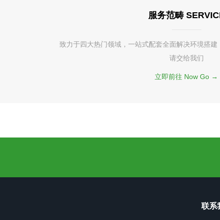
服务范畴 SERVIC
致力于四大热门领域，一站式配套全面解决环境搭建
请交给我们
立即前往 Now Go →
联系我