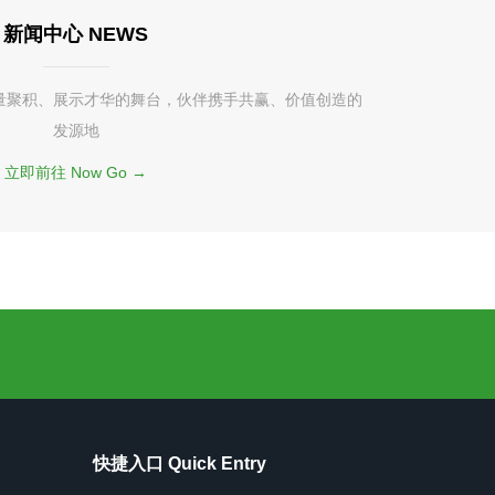
新闻中心 NEWS
量聚积、展示才华的舞台，伙伴携手共赢、价值创造的
发源地
立即前往 Now Go →
快捷入口 Quick Entry