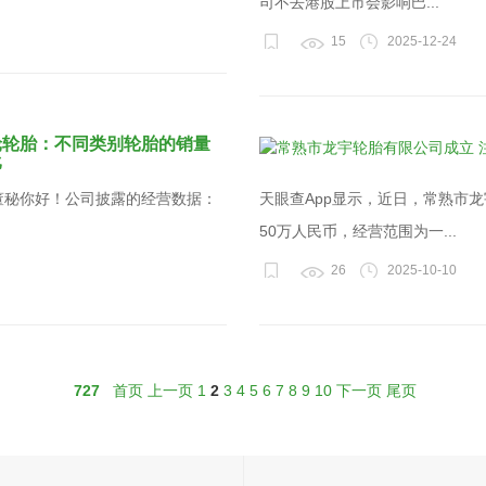
司不去港股上市会影响巴...
15
2025-12-24
轮轮胎：不同类别轮胎的销量
比
， 董秘你好！公司披露的经营数据：
天眼查App显示，近日，常熟市
50万人民币，经营范围为一...
26
2025-10-10
727
首页
上一页
1
2
3
4
5
6
7
8
9
10
下一页
尾页